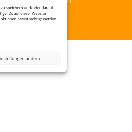
Service
|
Blacklisted Airlines
|
AGB
|
 zu speichern und/oder darauf
ige IDs auf dieser Website
nktionen beeinträchtigt werden.
instellungen ändern