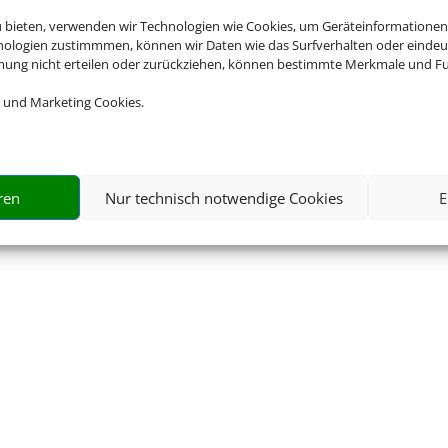
Impressum
|
Datenschutzerklärung
|
Online Check-In
|
Barrierefreiheitserklärung
u bieten, verwenden wir Technologien wie Cookies, um Geräteinformationen
nologien zustimmmen, können wir Daten wie das Surfverhalten oder eindeut
mmung nicht erteilen oder zurückziehen, können bestimmte Merkmale und Fu
 und Marketing Cookies.
©
2026 • Schmetterling
ren
Nur technisch notwendige Cookies
E