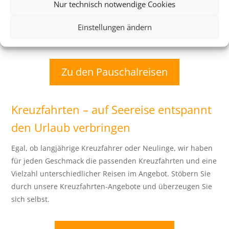
Nur technisch notwendige Cookies
Paket buchen. Auch Zusatzleistungen, wie der Transfer
vom Flughafen sind häufig enthalten. Damit wird die
Einstellungen ändern
Buchung so entspannt wie der Urlaub selbst.
Zu den Pauschalreisen
Kreuzfahrten – auf Seereise entspannt
den Urlaub verbringen
Egal, ob langjährige Kreuzfahrer oder Neulinge, wir haben
für jeden Geschmack die passenden Kreuzfahrten und eine
Vielzahl unterschiedlicher Reisen im Angebot. Stöbern Sie
durch unsere Kreuzfahrten-Angebote und überzeugen Sie
sich selbst.