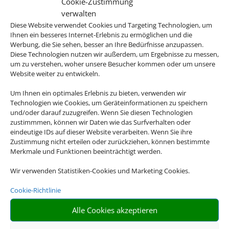
Cookie-Zustimmung
verwalten
Diese Website verwendet Cookies und Targeting Technologien, um
Ihnen ein besseres Internet-Erlebnis zu ermöglichen und die
Werbung, die Sie sehen, besser an Ihre Bedürfnisse anzupassen.
Diese Technologien nutzen wir außerdem, um Ergebnisse zu messen,
um zu verstehen, woher unsere Besucher kommen oder um unsere
Website weiter zu entwickeln.
Um Ihnen ein optimales Erlebnis zu bieten, verwenden wir
Technologien wie Cookies, um Geräteinformationen zu speichern
Bayern
und/oder darauf zuzugreifen. Wenn Sie diesen Technologien
zustimmmen, können wir Daten wie das Surfverhalten oder
eindeutige IDs auf dieser Website verarbeiten. Wenn Sie ihre
Zustimmung nicht erteilen oder zurückziehen, können bestimmte
Eine Buchung – alles drin. Buchen Sie
Merkmale und Funktionen beeinträchtigt werden.
jetzt eine Pauschalreise.
Wir verwenden Statistiken-Cookies und Marketing Cookies.
Flugtickets und Hotelzimmer sind bei unseren
Cookie-Richtlinie
Pauschalreise-Angeboten bereits inbegriffen. Statt also
Alle Cookies akzeptieren
verschiedene Einzelbausteine suchen und buchen zu
müssen, können Sie Ihren Urlaub ganz entspannt im