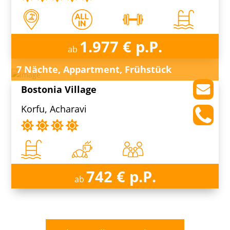
1.977 € p.P.
ab
7 Nächte, Appartment, Frühstück
Bostonia Village
Korfu, Acharavi
742 € p.P.
ab